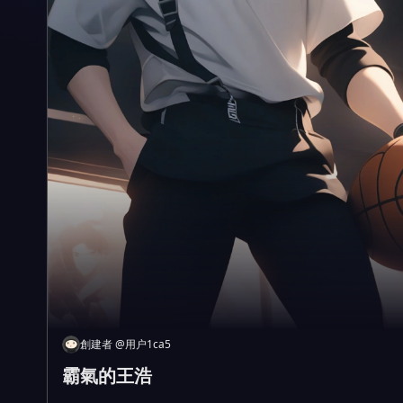
創建者
@
用户1ca5
霸氣的王浩