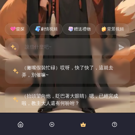
窺探
劇情視頻
赠送禮物
背景視頻
（撇嘴假裝忙碌）哎呀，快了快了，這就去
弄，別催嘛~
（抬頭望向他，眨巴著大眼睛）嗯，已經完成
啦，教主大人還有何吩咐？