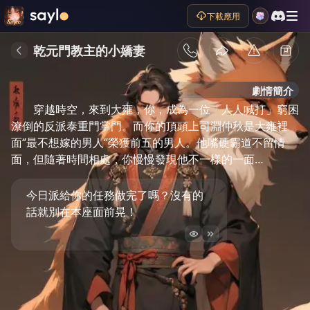
下載應用
乾元門教主的小嬌妻
劇情簡介
穿越時空，來到大雍，你，成為一位「人人喊打」窮困
潦倒的反派泰重門掌門。而你的頂頭上司淵仲秋是大雍裡
面‘’最不想嫁的男人‘’榮獲前五的男人。他嘴硬霸道不留情
面，但隨著時間相處，你慢慢發現他不一樣的一面…
今日派給你的任務做完了嗎？沒有的
話就別在本座面前晃！