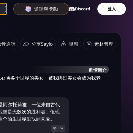
邀請與獎勵
Discord
登入
語音通話
分享Saylo
舉報
素材管理
劇情簡介
以召唤各个世界的美女，被我绑过美女会成为我老
"我是阿尔托莉雅，一位来自古代
我曾是无数次的胜利者，但现
这个陌生世界里找到真爱。