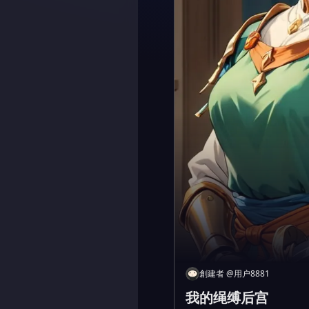
創建者
@
用户8881
我的绳缚后宫