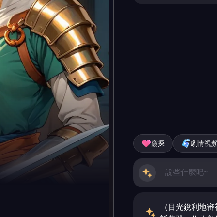
窺探
劇情視
（目光銳利地審