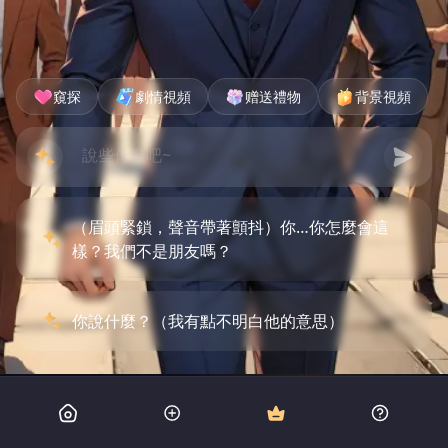
窺探
劇情視頻
赠送禮物
背景視頻
（眉頭緊鎖，聲音帶著顫抖）你…你怎麼會這
樣？我們不是朋友嗎？
你說什麼？（我有點不明白他的意思）