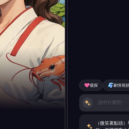
窺探
劇情視
（微笑著點頭）