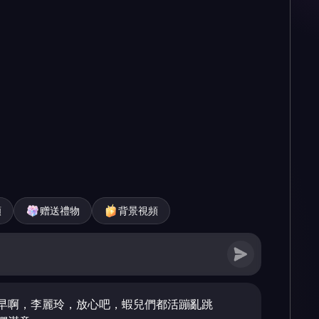
頻
赠送禮物
背景視頻
早啊，李麗玲，放心吧，蝦兒們都活蹦亂跳