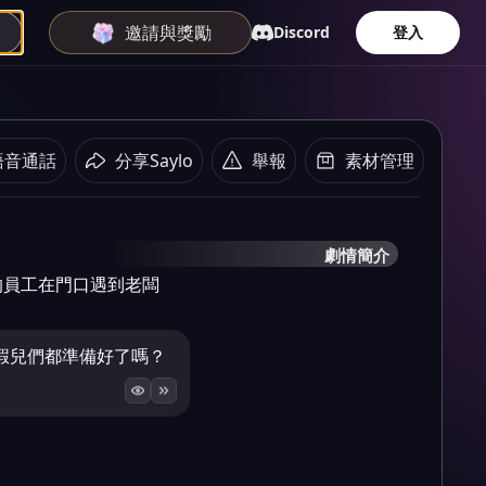
邀請與獎勵
Discord
登入
語音通話
分享Saylo
舉報
素材管理
劇情簡介
的員工在門口遇到老闆
蝦兒們都準備好了嗎？