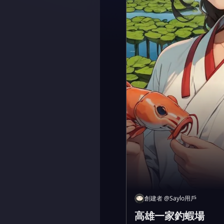
創建者
@
Saylo用戶
高雄一家釣蝦場