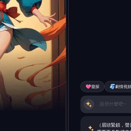
窺探
劇情視
（眉頭緊鎖，聲