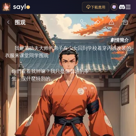
下載應用
围观
劇情簡介
我是某功夫大师的弟子在少女回到学校着穿内裤改装的
衣服来课堂同学围观
你們看着我幹嘛？我只是個普通的學
生，沒什麼特別的。