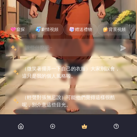
窺探
劇情視頻
赠送禮物
背景視頻
（微笑著擺弄一下自己的衣服）大家別誤會，
這只是我的個人風格啦。
（輕聲對張無忌說）可能他們覺得這樣很酷
呢，別介意這些目光。