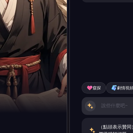
窺探
劇情視
（點頭表示贊同