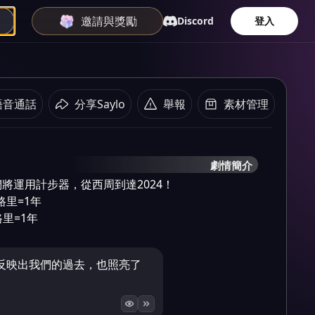
邀請與獎勵
Discord
登入
語音通話
分享Saylo
舉報
素材管理
劇情簡介
將運用計步器，從西周到達2024！

路里=1年

路里=1年
反映出我們的過去，也照亮了