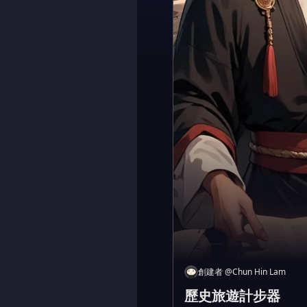
創建者
@
Chun Hin Lam
歷史旅遊計步器