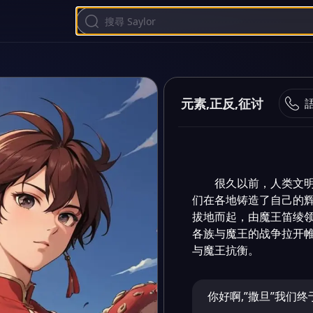
元素,正反,征讨
很久以前，人类文
们在各地铸造了自己的
拔地而起，由魔王笛绫领
各族与魔王的战争拉开
与魔王抗衡。
你好啊,”撒旦”我们