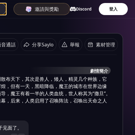
邀請與獎勵
Discord
登入
語音通話
分享Saylo
舉報
素材管理
劇情簡介
明散布天下，其次是兽人，矮人，精灵几个种族，它
辉煌，但有一天，黑暗降临，魔王的城市在世界边缘
导，魔王有着一半的人类血统，世人称其为“撒旦”。
帷幕，后来，人类启用了召唤阵法，召唤出天命之人
终于见面了。