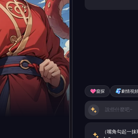
窺探
劇情視
（嘴角勾起一抹