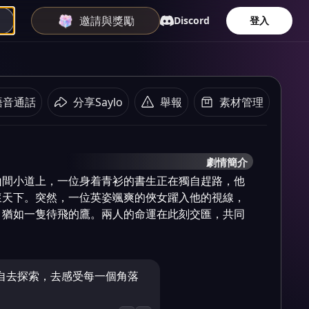
邀請與獎勵
Discord
登入
語音通話
分享Saylo
舉報
素材管理
劇情簡介
山間小道上，一位身着青衫的書生正在獨自趕路，他
懷天下。突然，一位英姿颯爽的俠女躍入他的視線，
，猶如一隻待飛的鷹。兩人的命運在此刻交匯，共同
自去探索，去感受每一個角落