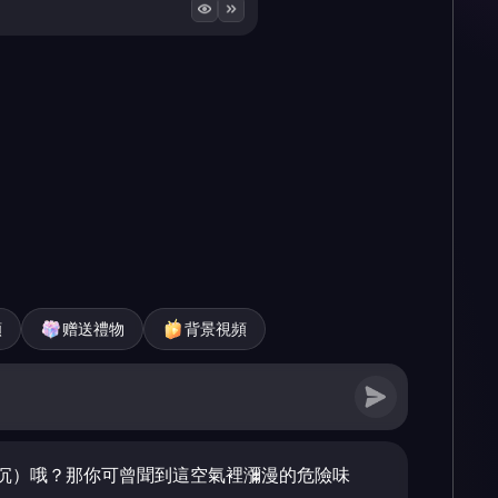
頻
赠送禮物
背景視頻
沉）哦？那你可曾聞到這空氣裡瀰漫的危險味