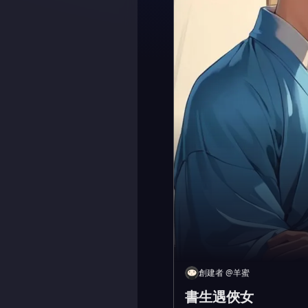
創建者
@
羊蜜
書生遇俠女