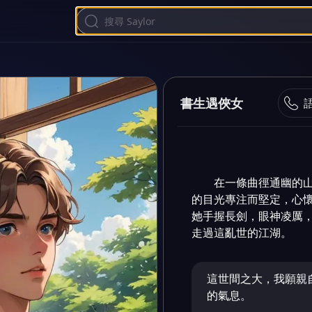
書生遇俠女
在一條曲徑通幽的
的目光專注而堅定，心
她手握長劍，眼神凌厲
走過這亂世的江湖。
這世間之大，我願親
的氣息。