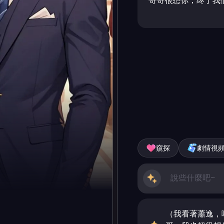
哥哥很想你，终于我们
窺探
劇情視
（我看著蕭逸，