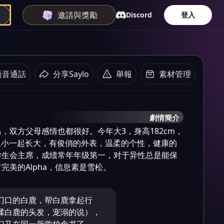
邀請與獎勵
Discord
登入
語音通話
分享Saylo
舉報
素材管理
劇情簡介
，双方父母感情也都很好。今年大3，身高182cm，
，从小一起长大，有俊俏的外表，温柔的个性，健康的
学生会主席，成绩常年年级第一，对于异性总是能保
完美的Alpha，信息素是雪松。
门口的白鹿，帮白鹿拿起行
揉白鹿的头发，宠溺的说），