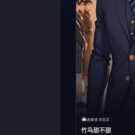
創建者
@
迟音
竹马甜不甜