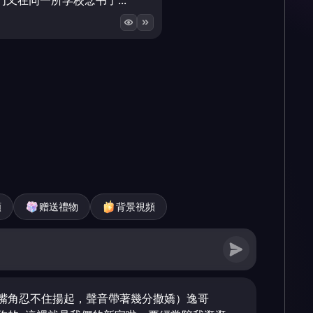
又在同一所学校念书了...
頻
赠送禮物
背景視頻
嘴角忍不住揚起，聲音帶著幾分撒嬌）逸哥