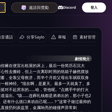
邀請與獎勵
Discord
登入
語音通話
分享Saylo
舉報
素材管理
劇情簡介
的你瘫在便宜出租屋的床上，最后一份简历石沉大
下心性去搬砖，但上一次离职时用的纸箱子赫然摆放
积蓄，全靠父母救济，而半个月前父母出车祸双双身
一根神经。“现在啊，是夏天。最多一天就臭了。多
挺对不起房东的……哈，管他呢。”点燃手中的打火
道溢出。“咳……连葬礼钱都是弟弟出的，那小子也2
。还有什么借口来劝自己呢……？”这辈子做过最帅的
机直接扔到炭盆里，金属响亮的碰撞声异常刺