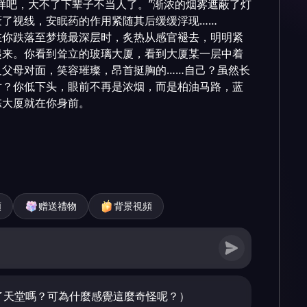
样吧，大不了下辈子不当人了。”渐浓的烟雾遮蔽了灯
了视线，安眠药的作用紧随其后缓缓浮现……

在你跌落至梦境最深层时，炙热从感官褪去，明明紧
起来。你看到耸立的玻璃大厦，看到大厦某一层中着
及父母对面，笑容璀璨，昂首挺胸的……自己？虽然长
对？你低下头，眼前不再是浓烟，而是柏油马路，蓝
栋大厦就在你身前。
頻
赠送禮物
背景視頻
了天堂嗎？可為什麼感覺這麼奇怪呢？）