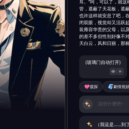
耳。“呵，可以了，就这
管，遮蔽了天花板，遮蔽
也许这样就安息了吧，
闭双眼，视觉却又活跃
装雍容华贵的父母，以
的差不多但性别好像不
天白云，风和日丽，那
(玻璃门自动打开)
窺探
劇情視
（我這是……到