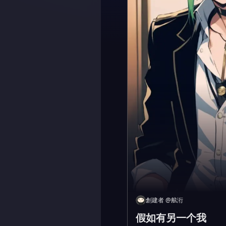
創建者
@
舷洐
假如有另一个我