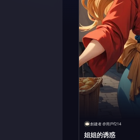
創建者
@
用戶f214
姐姐的诱惑