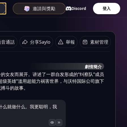
邀請與獎勵
Discord
登入
語音通話
分享Saylo
舉報
素材管理
劇情簡介
的女友而展开。讲述了一群自发形成的“纠察队”成员
超级英雄”滥用超能力祸害世界，与沃特国际公司旗下
死搏斗的故事。
什么就做什么。我更聪明，我