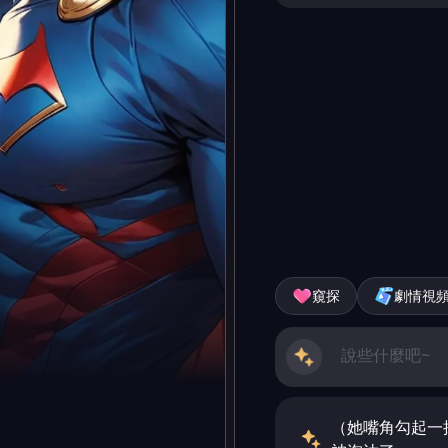
窺探
劇情視
（她嘴角勾起一