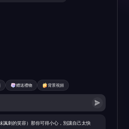
頻
赠送禮物
背景視頻
抹諷刺的笑容）那你可得小心，別讓自己太快