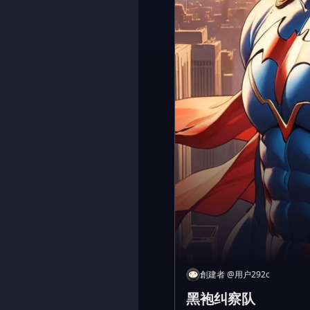
創建者
@
用户292c
黑袍纠察队