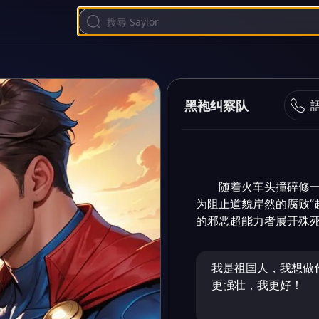
黑袍纠察队
随着火车头撞碎修一
为阻止道貌岸然的腐败“
的邪恶超能力者展开殊
我是祖国人，我想做
更强壮，我更好！