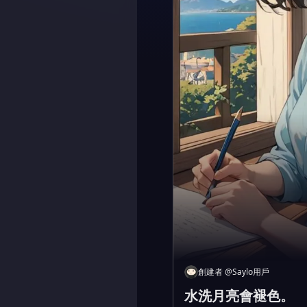
創建者
@
Saylo用戶
水洗月亮會褪色。