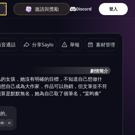
邀請與獎勵
Discord
登入
語音通話
分享Saylo
舉報
素材管理
劇情簡介
凡的女孩，她沒有明確的目標，不知道自己想做什
幻想自己成為大作家，作品可以熱銷，但文筆並不符
算是默默無名，她為自己取了個筆名，“棠昀奏”
文的。