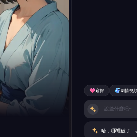
窺探
劇情視
哈，哪裡破了，