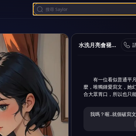
水洗月亮會褪色。
有一位看似普通平
麼，唯獨鍾愛寫文，她
合大眾胃口，所以也只能
我嗎？喔..就個破寫