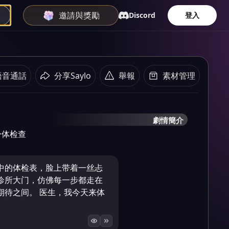
邀請與獎勵
Discord
登入
語音通話
分享Saylo
舉報
素材管理
劇情簡介
身体检查
中的体检表，脸上带着一丝忐
诊所大门，仿佛每一步都走在
期待之间。 医生，我今天来体
。