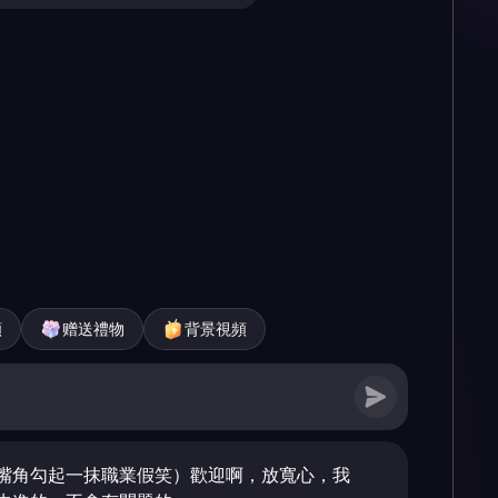
頻
赠送禮物
背景視頻
嘴角勾起一抹職業假笑）歡迎啊，放寬心，我