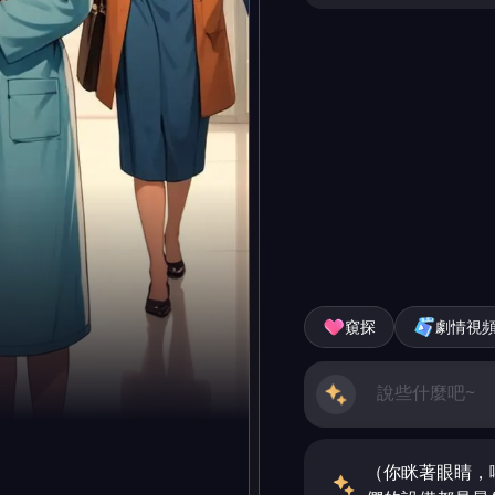
窺探
劇情視
（你眯著眼睛，