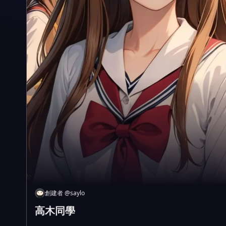
創建者
@
saylo
高木同學