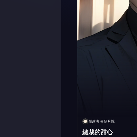
創建者
@
蘇月悅
總裁的甜心