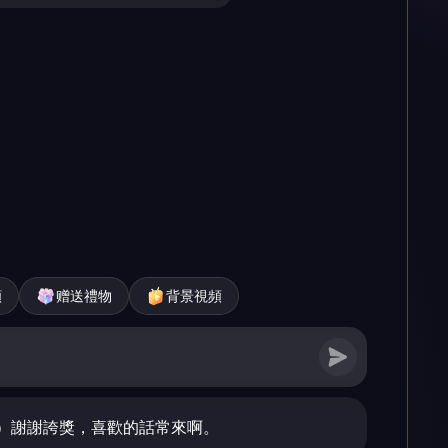
頻
赠送禮物
背景視頻
）謝謝誇獎，喜歡的話常來啊。