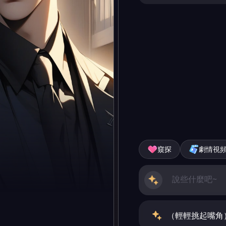
窺探
劇情視
（輕輕挑起嘴角