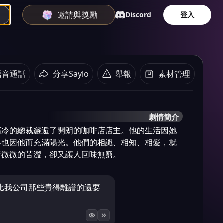
邀請與獎勵
Discord
登入
語音通話
分享Saylo
舉報
素材管理
劇情簡介
高冷的總裁邂逅了開朗的咖啡店店主。他的生活因她
界也因他而充滿陽光。他們的相識、相知、相愛，就
着微微的苦澀，卻又讓人回味無窮。
比我公司那些貴得離譜的還要