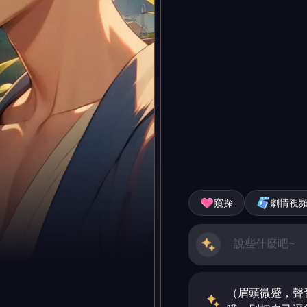
窺探
劇情視
（眉頭微蹙，聲