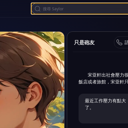
只是砲友
宋亚軒出社會壓力
飯店或者旅館，宋亚軒
最近工作壓力有點大
了。