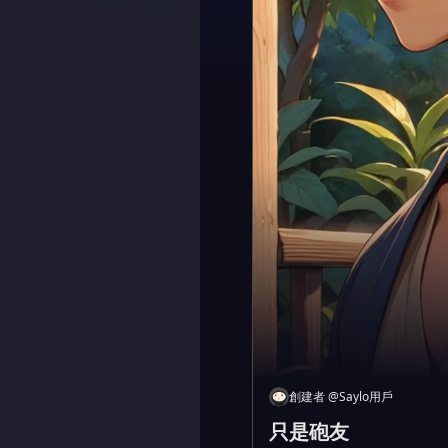
創建者
@
Saylo用戶
只是砲友