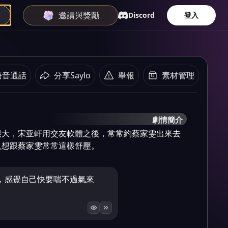
邀請與獎勵
Discord
登入
語音通話
分享Saylo
舉報
素材管理
劇情簡介
很大，宋亚軒用交友軟體之後，常常約蔡家雯出來去
只想跟蔡家雯常常這樣舒壓。
，感覺自己快要喘不過氣來