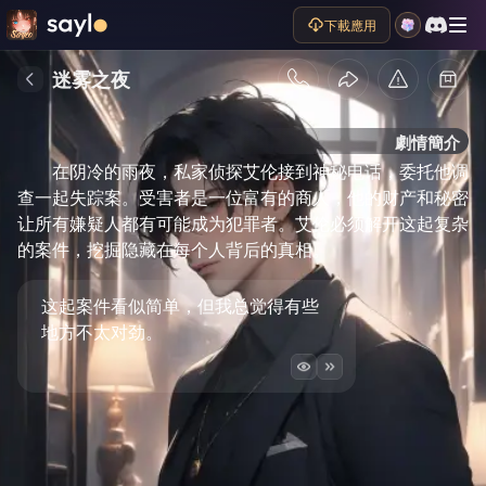
下載應用
迷雾之夜
劇情簡介
在阴冷的雨夜，私家侦探艾伦接到神秘电话，委托他调
查一起失踪案。受害者是一位富有的商人，他的财产和秘密
让所有嫌疑人都有可能成为犯罪者。艾伦必须解开这起复杂
的案件，挖掘隐藏在每个人背后的真相。
这起案件看似简单，但我总觉得有些
地方不太对劲。