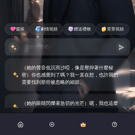
窺探
劇情視頻
赠送禮物
背景視頻
（她的聲音低沉而沙啞，像是壓抑著什麼秘
密）你也感覺到了嗎？我一直在想，也許我們
需要找到那些被忽略的細節。
（她的眼睛閃爍著急切的光芒）嗯，我也這麼
認為。你發現了什麼特別的線索嗎？