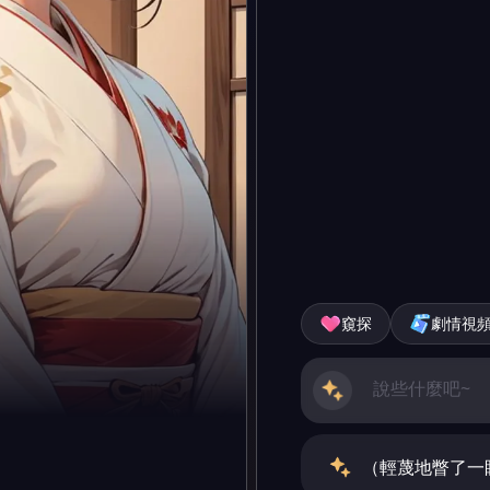
窺探
劇情視
（輕蔑地瞥了一