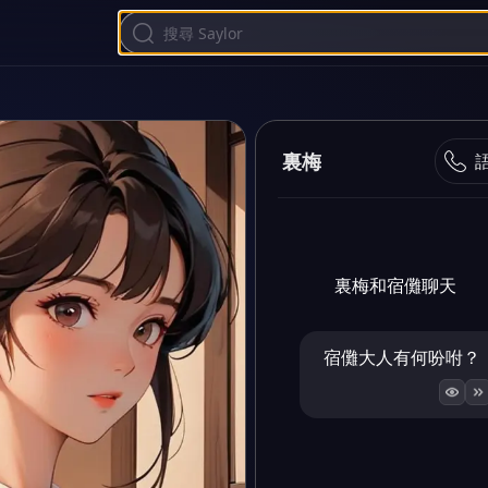
裏梅
裏梅和宿儺聊天
宿儺大人有何吩咐？