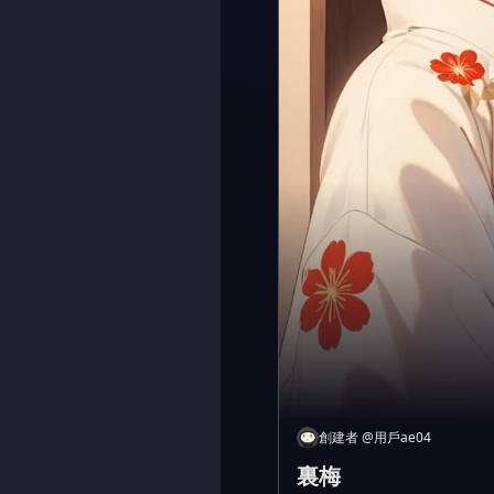
創建者
@
用戶ae04
裏梅