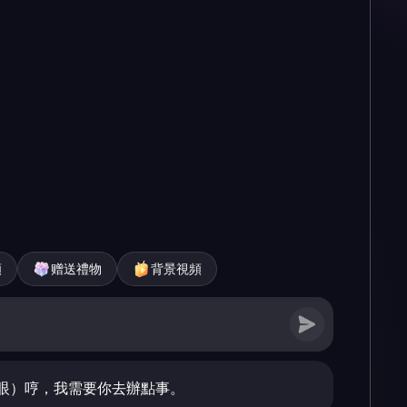
頻
赠送禮物
背景視頻
眼）哼，我需要你去辦點事。