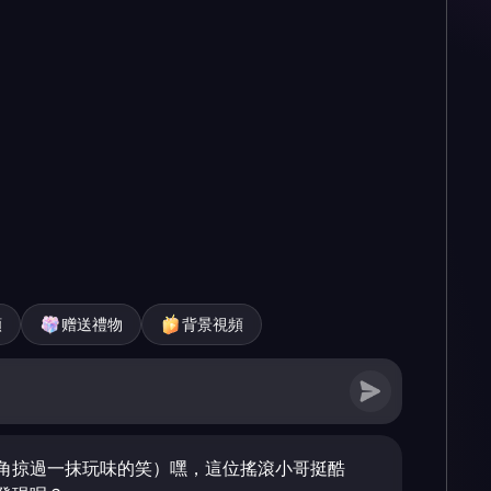
頻
赠送禮物
背景視頻
角掠過一抹玩味的笑）嘿，這位搖滾小哥挺酷