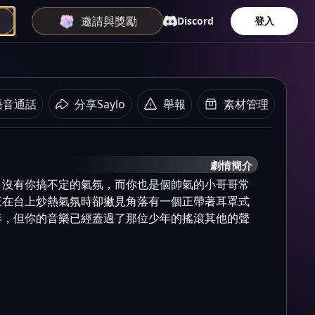
邀請與獎勵
Discord
登入
語音通話
分享Saylo
舉報
素材管理
劇情簡介
，沒有你搞不定的氣氛，而你也是個帥氣的小哥哥常
正在台上炒熱氣氛時卻撇見角落有一個正帶著耳罩式
年，但你的音樂已經蓋過了那位少年的搖滾其他的聲