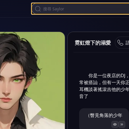
霓虹燈下的溺愛
你是一位夜店的DJ
常被搭訕，但有一天你
耳機談著搖滾吉他的少
音了
（瞥見角落的少年