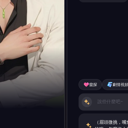
窺探
劇情視
（眉頭微挑，嘴