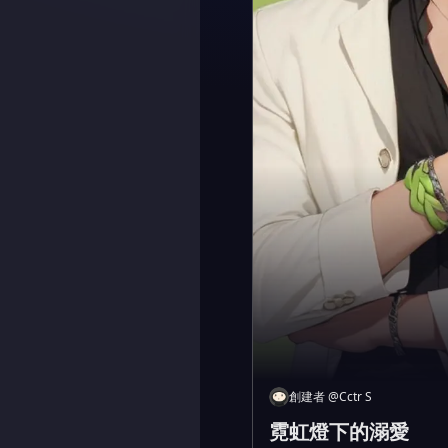
創建者
@
Cctr S
霓虹燈下的溺愛