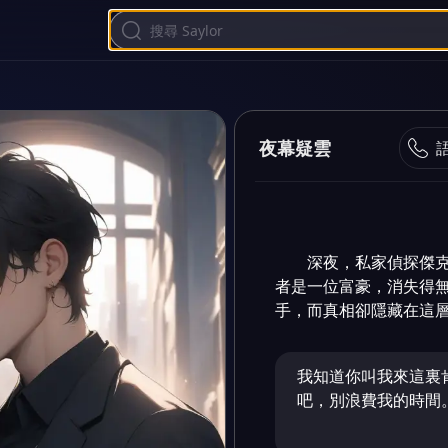
夜幕疑雲
深夜，私家偵探傑
者是一位富豪，消失得
手，而真相卻隱藏在這
我知道你叫我來這裏
吧，別浪費我的時間