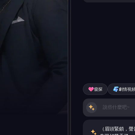
窺探
劇情視
（眉頭緊鎖，聲