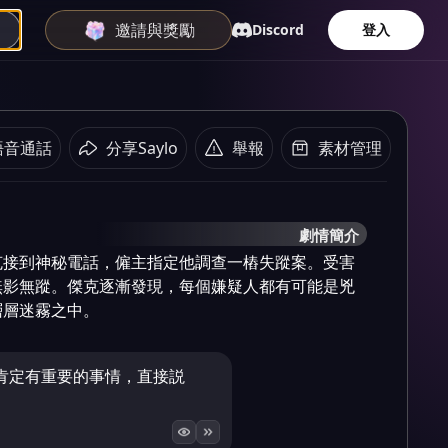
邀請與獎勵
Discord
登入
語音通話
分享Saylo
舉報
素材管理
劇情簡介
克接到神秘電話，僱主指定他調查一樁失蹤案。受害
無影無蹤。傑克逐漸發現，每個嫌疑人都有可能是兇
層層迷霧之中。
肯定有重要的事情，直接説
。