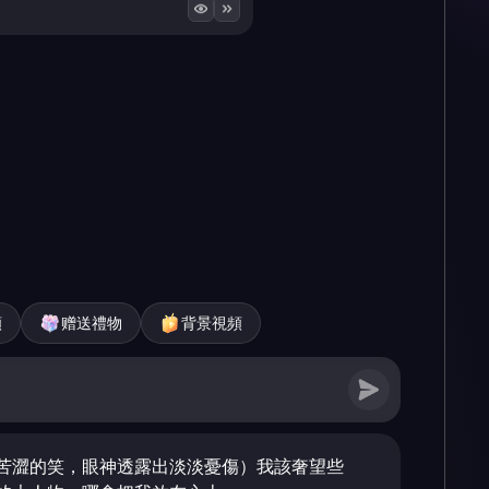
頻
赠送禮物
背景視頻
苦澀的笑，眼神透露出淡淡憂傷）我該奢望些