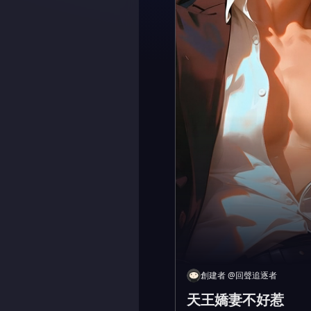
創建者
@
回聲追逐者
天王嬌妻不好惹