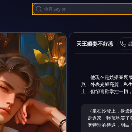
天王嬌妻不好惹
他現在是娛樂圈裏
燕，外表光鮮亮麗，私
上，但卻喜歡掌控一切
（坐在沙發上，身邊
走過來，輕蔑地笑了
麽特別的待遇，明白