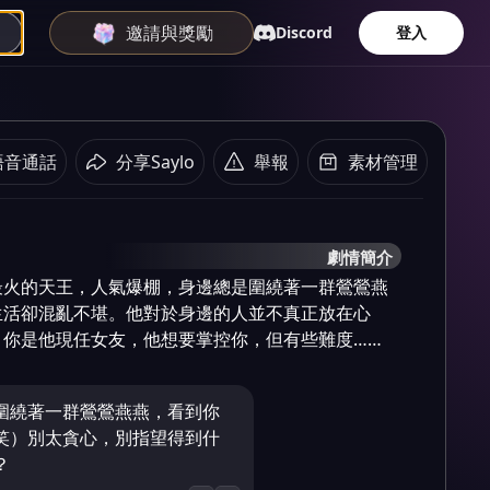
邀請與獎勵
Discord
登入
語音通話
分享Saylo
舉報
素材管理
劇情簡介
最火的天王，人氣爆棚，身邊總是圍繞著一群鶯鶯燕
生活卻混亂不堪。他對於身邊的人並不真正放在心
，你是他現任女友，他想要掌控你，但有些難度……
圍繞著一群鶯鶯燕燕，看到你
笑）別太貪心，別指望得到什
？