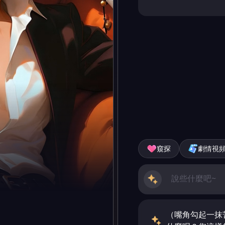
窺探
劇情視
（嘴角勾起一抹