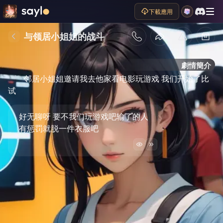
下載應用
与领居小姐姐的战斗
劇情簡介
邻居小姐姐邀请我去他家看电影玩游戏 我们开始了比
试
好无聊呀 要不我们玩游戏吧输了的人
有惩罚就脱一件衣服吧