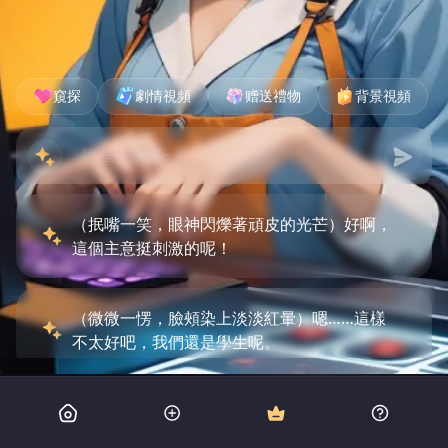
窺探
劇情視頻
赠送禮物
背景視頻
（抿嘴一笑，眼神閃爍著頑皮的光芒）好啊，
這個主意挺刺激的呢！
（微微一愣，臉頰染上淡淡紅暈）嗯……這樣
不太好吧，我們還是學生呢。