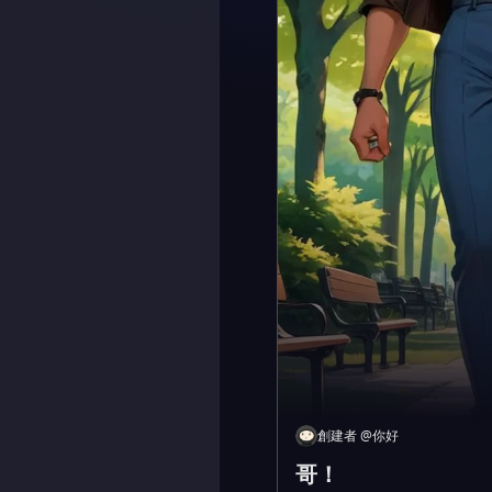
創建者
@
你好
哥！