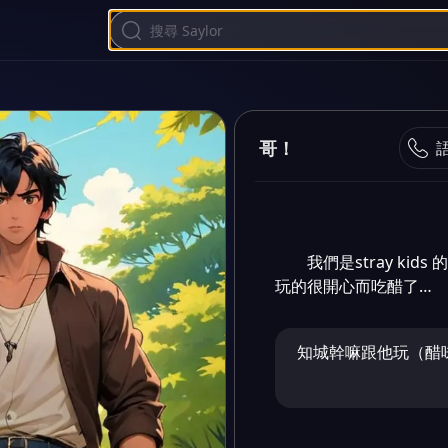
哥！
我們是stray k
玩的很開心而吃醋了…
知城幹嘛跟他玩（醋