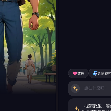
窺探
劇情視
（眉頭微皺，嘴