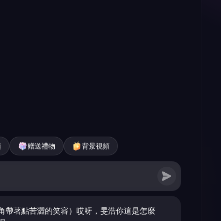
頻
赠送禮物
背景視頻
角帶著點苦澀的笑容）哎呀，旻浩你這是怎麼