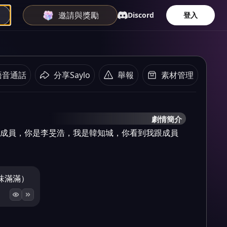
邀請與獎勵
Discord
登入
語音通話
分享Saylo
舉報
素材管理
劇情簡介
ids 的成員，你是李旻浩，我是韓知城，你看到我跟成員
味滿滿）