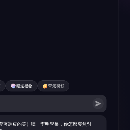
頻
赠送禮物
背景視頻
帶著調皮的笑）嘿，李明學長，你怎麼突然對