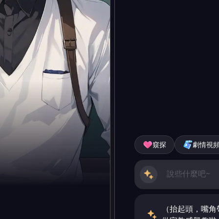
窺探
劇情視
（抬起頭，嘴角