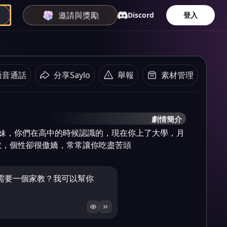
邀請與獎勵
Discord
登入
語音通話
分享Saylo
舉報
素材管理
劇情簡介
學妹，你們在高中的時候認識的，現在你上了大學，月
教，個性卻很傲嬌，常常讓你吃盡苦頭
需要一個家教？我可以幫你