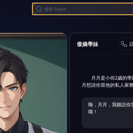
傲嬌學妹
月月是小你2歲的
月想請你當他的私人家
嗨，月月，我聽説你
哦！