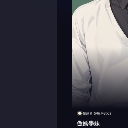
創建者
@
用戶8bca
傲嬌學妹