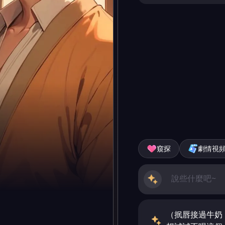
窺探
劇情視
（抿唇接過牛奶