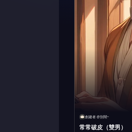
創建者
@
別鬧~
常常破皮（雙男）