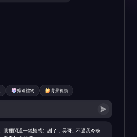
頻
赠送禮物
背景視頻
，眼裡閃過一絲疑惑）謝了，昊哥…不過我今晚