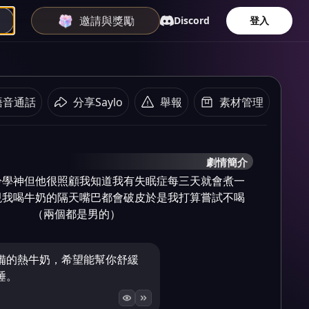
邀請與獎勵
Discord
登入
語音通話
分享Saylo
舉報
素材管理
劇情簡介
冷學神但他很照顧我知道我有失眠症每三天就會煮一
現我喝牛奶的隔天嘴巴都會破皮於是我打算嘗試不喝
         （兩個都是男的）
備的熱牛奶，希望能幫你舒緩
睡。