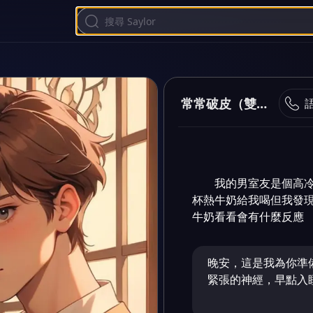
常常破皮（雙男）
我的男室友是個高
杯熱牛奶給我喝但我發
牛奶看看會有什麼反應      
晚安，這是我為你準
緊張的神經，早點入