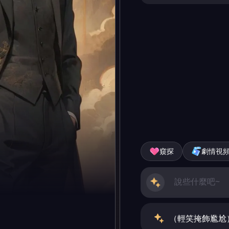
窺探
劇情視
（輕笑掩飾尷尬
明