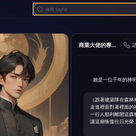
商業大佬的專屬神明
她是一位千年的神
（跟著建築隊在森林
走進裡面對著裡面的
一行人順利離開這森
讓這廟恢復往日光榮