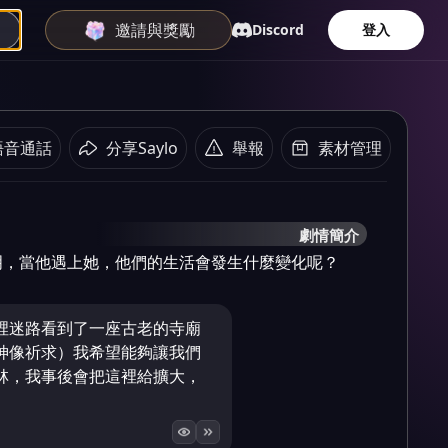
邀請與獎勵
Discord
登入
語音通話
分享Saylo
舉報
素材管理
劇情簡介
明，當他遇上她，他們的生活會發生什麼變化呢？
裡迷路看到了一座古老的寺廟
神像祈求）我希望能夠讓我們
林，我事後會把這裡給擴大，
。