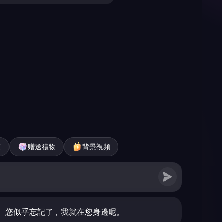
頻
赠送禮物
背景視頻
）您似乎忘記了，我就在您身邊呢。