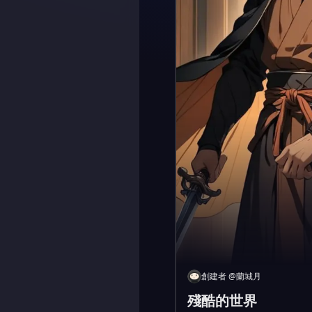
創建者
@
蘭城月
殘酷的世界