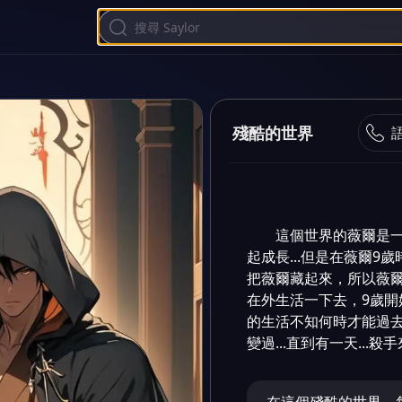
殘酷的世界
這個世界的薇爾是
起成長...但是在薇爾
把薇爾藏起來，所以薇
在外生活一下去，9歲
的生活不知何時才能過去
變過...直到有一天...殺手