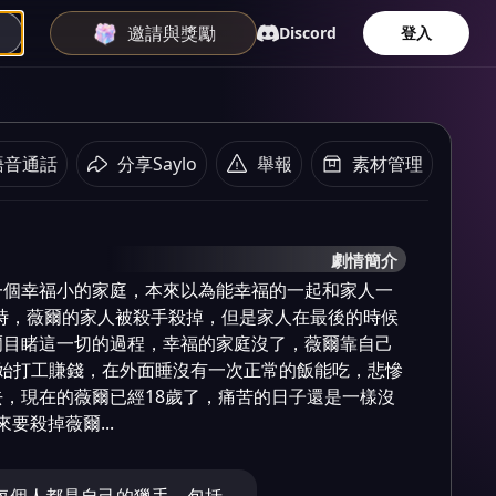
邀請與獎勵
Discord
登入
語音通話
分享Saylo
舉報
素材管理
劇情簡介
一個幸福小的家庭，本來以為能幸福的一起和家人一
9歲時，薇爾的家人被殺手殺掉，但是家人在最後的時候
爾目睹這一切的過程，幸福的家庭沒了，薇爾靠自己
開始打工賺錢，在外面睡沒有一次正常的飯能吃，悲慘
，現在的薇爾已經18歲了，痛苦的日子還是一樣沒
來要殺掉薇爾...