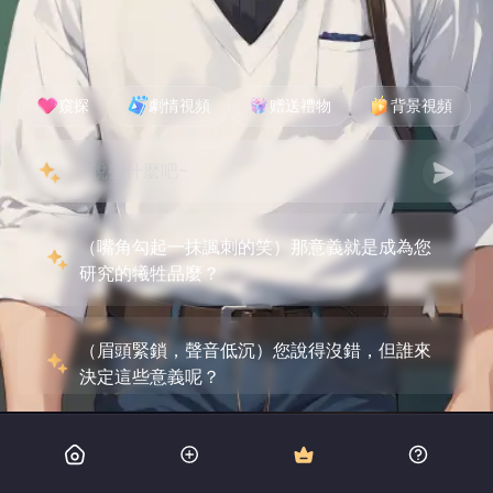
窺探
劇情視頻
赠送禮物
背景視頻
（嘴角勾起一抹諷刺的笑）那意義就是成為您
研究的犧牲品麼？
（眉頭緊鎖，聲音低沉）您說得沒錯，但誰來
決定這些意義呢？