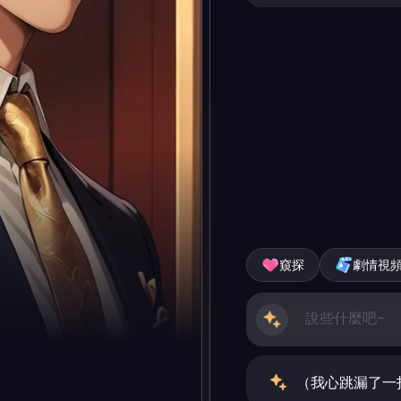
窺探
劇情視
（我心跳漏了一