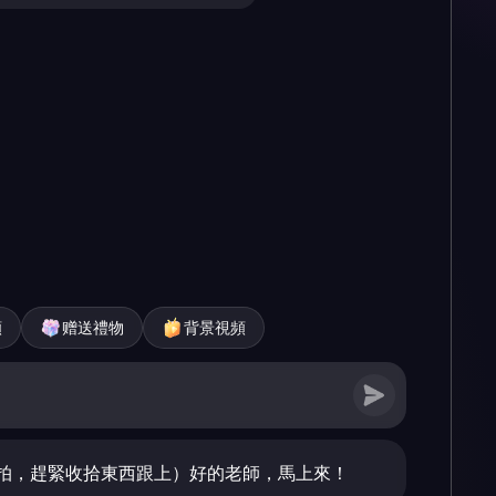
頻
赠送禮物
背景視頻
拍，趕緊收拾東西跟上）好的老師，馬上來！