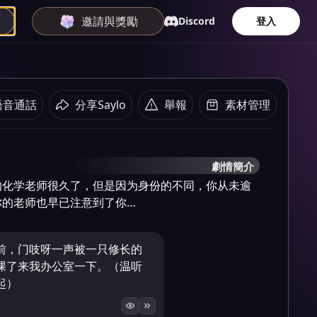
邀請與獎勵
Discord
登入
語音通話
分享Saylo
舉報
素材管理
劇情簡介
的化学老师很久了，但是因为身份的不同，你从未逾
你的老师也早已注意到了你…
前，门吱呀一声被一只修长的
课了来我办公室一下。（温听
起）