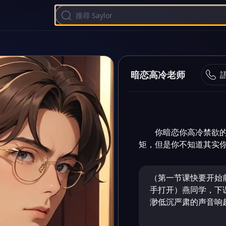
暗恋高冷老师
你暗恋你高冷禁欲
矩，但是你不知道其实
（第一节课快要开始
手打开）燕同学，下
渺低沉严肃的声音响