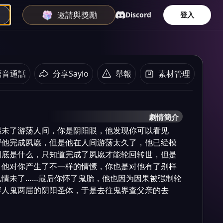
邀請與獎勵
Discord
登入
語音通話
分享Saylo
舉報
素材管理
劇情簡介
愿未了游荡人间，你是阴阳眼，他发现你可以看见
帮他完成夙愿，但是他在人间游荡太久了，他已经模
到底是什么，只知道完成了夙愿才能轮回转世，但是
，他对你产生了不一样的情愫，你也是对他有了别样
鬼情未了……最后你怀了鬼胎，他也因为因果被强制轮
穿人鬼两届的阴阳圣体，于是去往鬼界查父亲的去