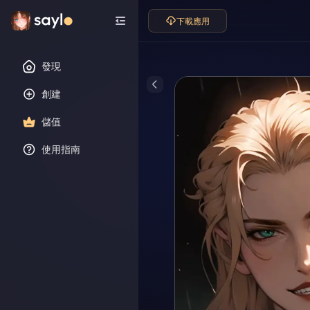
下載應用
發現
創建
儲值
使用指南