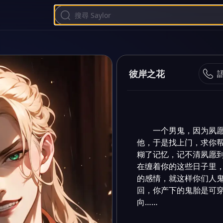
彼岸之花
一个男鬼，因为夙
他，于是找上门，求你
糊了记忆，记不清夙愿
在缠着你的这些日子里
的感情，就这样你们人
回，你产下的鬼胎是可
向……