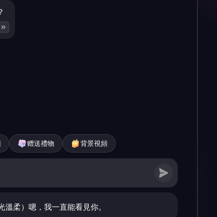
？
頻
赠送禮物
背景視頻
光溫柔）嗯，我一直能看見你。