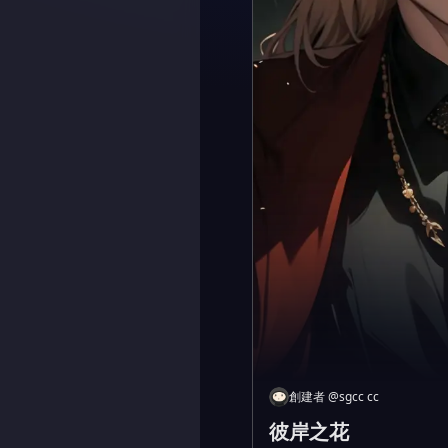
創建者
@
sgcc cc
彼岸之花