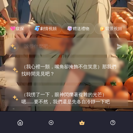
窺探
劇情視頻
赠送禮物
背景視頻
（我心裡一顫，嘴角卻掩飾不住笑意）那我們
找時間見見吧？
（我愣了一下，眼神閃爍著複雜的光芒）
嗯……要不然，我們還是先各自冷靜一下吧