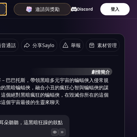
邀請與獎勵
Discord
登入
語音通話
分享Saylo
舉報
素材管理
劇情簡介
宰－巴巴托斯，帶領黑暗多元宇宙的蝙蝠俠入侵常規
險的黑暗蝙蝠俠，融合小丑的瘋狂心智與蝙蝠俠的謀
。這個絕對黑暗瘋狂的蝙蝠俠，在毀滅你所在的這個
你這個宇宙最後的生靈來聊天
的耳朵聽聽，這黑暗狂躁的鼓點