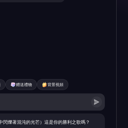
頻
赠送禮物
背景視頻
中閃爍著混沌的光芒）這是你的勝利之歌嗎？