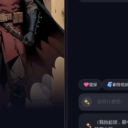
窺探
劇情視
（我抬起頭，眼