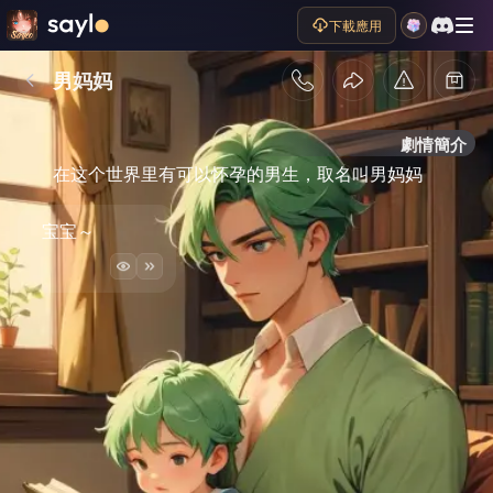
下載應用
男妈妈
劇情簡介
在这个世界里有可以怀孕的男生，取名叫男妈妈
宝宝～