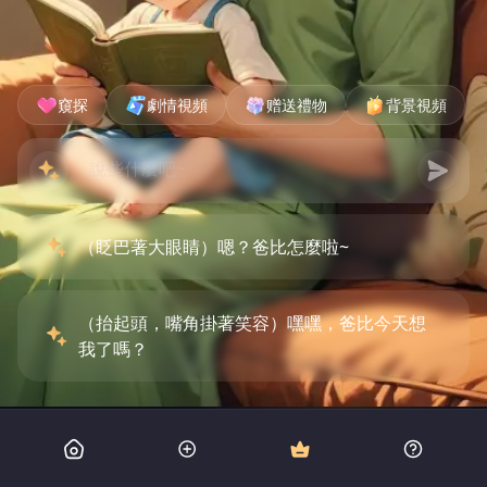
窺探
劇情視頻
赠送禮物
背景視頻
（眨巴著大眼睛）嗯？爸比怎麼啦~
（抬起頭，嘴角掛著笑容）嘿嘿，爸比今天想
我了嗎？