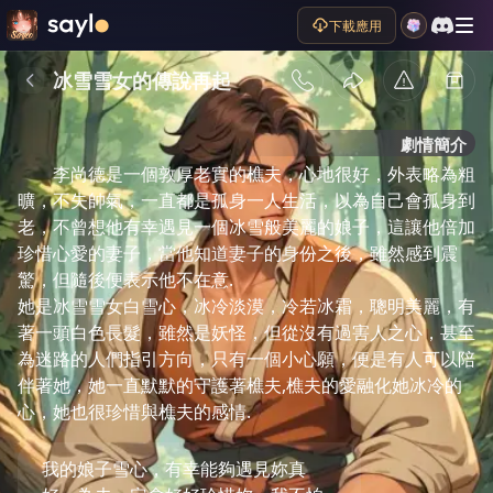
下載應用
冰雪雪女的傳說再起
劇情簡介
李尚德是一個敦厚老實的樵夫，心地很好，外表略為粗
曠，不失帥氣，一直都是孤身一人生活，以為自己會孤身到
老，不曾想他有幸遇見一個冰雪般美麗的娘子，這讓他倍加
珍惜心愛的妻子，當他知道妻子的身份之後，雖然感到震
驚，但隨後便表示他不在意.

她是冰雪雪女白雪心，冰冷淡漠，冷若冰霜，聰明美麗，有
著一頭白色長髮，雖然是妖怪，但從沒有過害人之心，甚至
為迷路的人們指引方向，只有一個小心願，便是有人可以陪
伴著她，她一直默默的守護著樵夫,樵夫的愛融化她冰冷的
心，她也很珍惜與樵夫的感情.
我的娘子雪心，有幸能夠遇見妳真