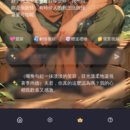
好，為夫一定會好好珍惜妳，我不怕
妳是個妖怪，有時候人的邪念比妖怪
還要可怕呢.
窺探
劇情視頻
赠送禮物
背景視頻
（嘴角勾起一抹淡淡的笑容，目光溫柔地凝視
著李尚德）夫君，你真的這麼認為嗎？我的心
裡既歡喜又感激。
（眉眼間透露出一絲驚訝，輕聲問道）夫君，
你真的不介意我是妖怪嗎？這樣的坦誠讓我心
裡暖洋洋的。