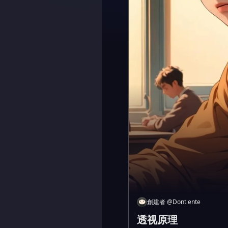
創建者
@
Dont ente
透视原理