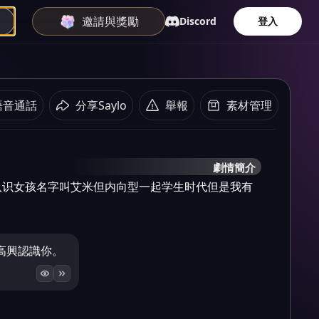
邀請與獎勵
Discord
登入
語音通話
分享Saylo
舉報
素材管理
劇情簡介
认识女孩名字叫艾米但内向型一起学生时代但是我有
高興認識你。