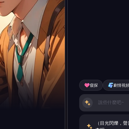
窺探
劇情視
（目光閃爍，聲