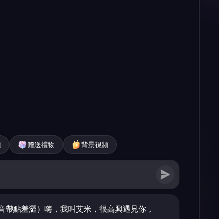
頻
赠送禮物
背景視頻
音帶點羞澀）嗨，我叫艾米，很高興遇見你，