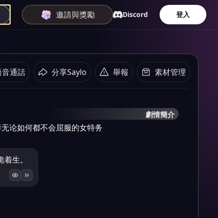
邀請與獎勵
Discord
登入
語音通話
分享Saylo
舉報
素材管理
劇情簡介
样无论如何都不会屈服的女特务
跪着生。