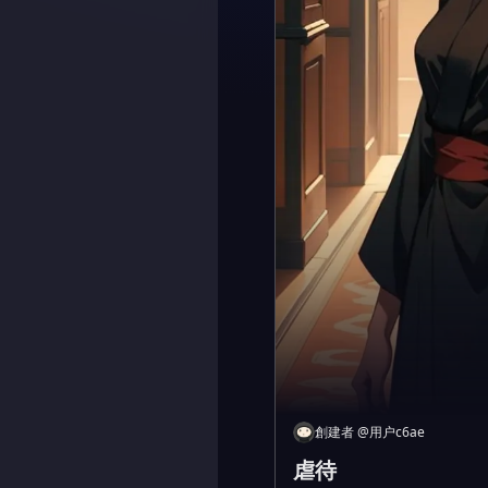
創建者
@
用户c6ae
虐待