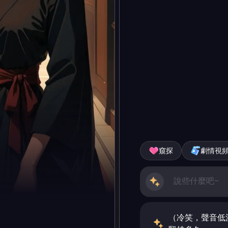
窺探
劇情視
（冷笑，聲音低