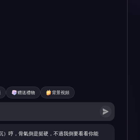
頻
赠送禮物
背景視頻
沉）哼，骨氣倒是挺硬，不過我倒要看看你能