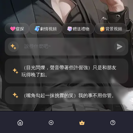
窺探
劇情視頻
赠送禮物
背景視頻
（目光閃爍，聲音帶著些許倔強）只是和朋友
玩得晚了點。
（嘴角勾起一抹挑釁的笑）我的事不用你管。