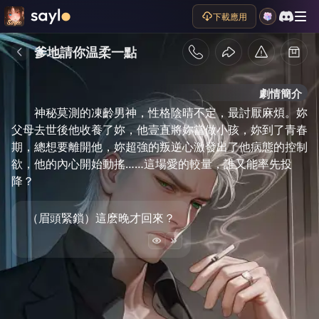
下載應用
爹地請你温柔一點
劇情簡介
神秘莫測的凍齡男神，性格陰晴不定，最討厭麻煩。妳
父母去世後他收養了妳，他壹直將妳當做小孩，妳到了青春
期，總想要離開他，妳超強的叛逆心激發出了他病態的控制
欲，他的內心開始動搖……這場愛的較量，誰又能率先投
降？
（眉頭緊鎖）這麽晚才回來？