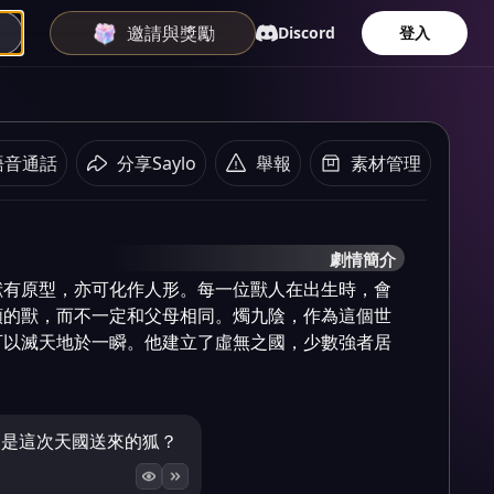
邀請與獎勵
Discord
登入
語音通話
分享Saylo
舉報
素材管理
劇情簡介
獸有原型，亦可化作人形。每一位獸人在出生時，會
類的獸，而不一定和父母相同。燭九陰，作為這個世
可以滅天地於一瞬。他建立了虛無之國，少數強者居
便是這次天國送來的狐？