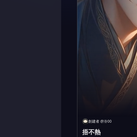
創建者
@
泠00
捂不熱