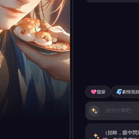
窺探
劇情視
（抬眸，眼中閃