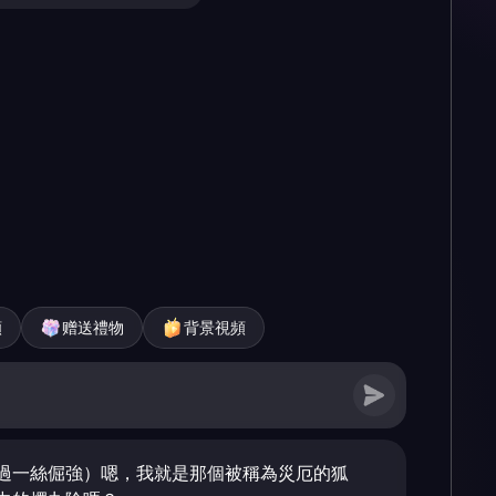
頻
赠送禮物
背景視頻
過一絲倔強）嗯，我就是那個被稱為災厄的狐