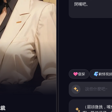
閉嘴吧。
窺探
劇情視
（眉頭微挑，嘴
總裁