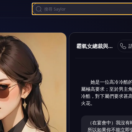
霸氣女總裁與霸氣總裁
她是一位高冷冷酷
屬極高要求；至於男主
冷酷，對下屬們要求甚
火花。
（在宴會中）我沒有
所以如果你不能立即