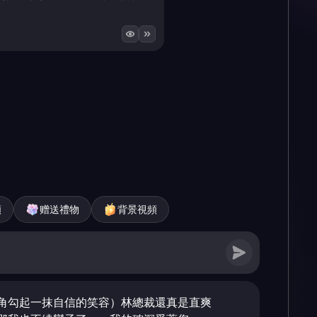
頻
赠送禮物
背景視頻
角勾起一抹自信的笑容）林總裁還真是直爽