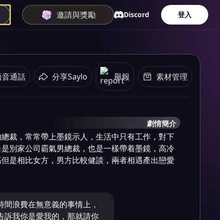
邀請與獎勵
Discord
登入
語音通話
分享Saylo
舉報
素材管理
劇情簡介
的總裁，常常帶上墨鏡示人，生活中只有工作，對下
角是別家公司霸氣男總裁，也是一樣帶着墨鏡，高冷
高但是相比女方，男方比較健談，兩者相遇產出戀愛
時間浪費在無意義的事情上，
告訴我你是愛我的，那就請你