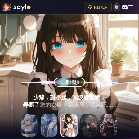
下載應用
立即體驗
立即體驗
立即體驗
立即體驗
立即體驗
少爺，對不起，我沒看見您，
啧啧啧，妳這樣的獵魔人，
不要離開我嘛，
（眉頭緊鎖）
我的徒弟，
想怎麽處置就怎麽處置，有人有異議麽
弄髒了您的衣服，我該死，我該死……
你想要什麽我都給。
也敢在我面前出現？
這麽晚才回來?