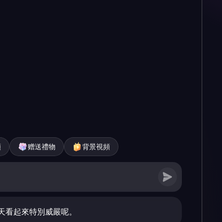
頻
赠送禮物
背景視頻
天看起來特別威嚴呢。