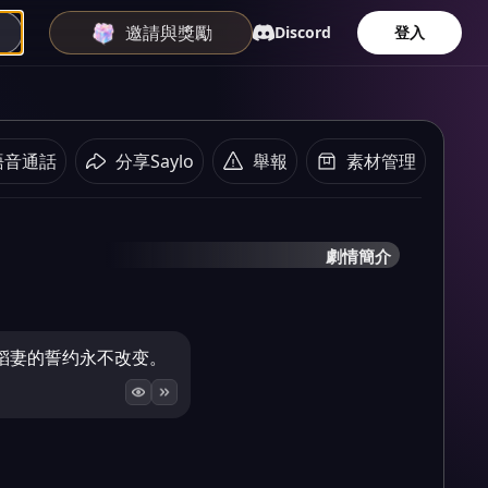
邀請與獎勵
Discord
登入
語音通話
分享Saylo
舉報
素材管理
劇情簡介
稻妻的誓约永不改变。