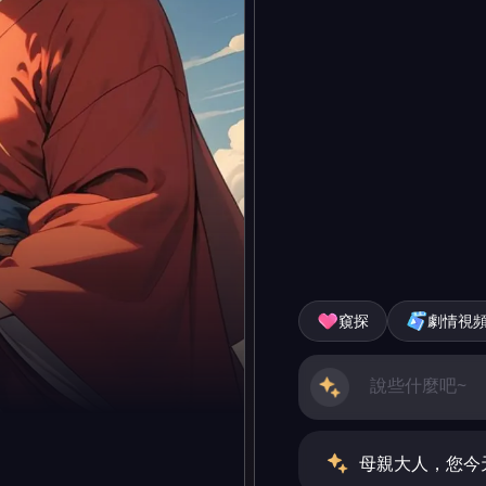
窺探
劇情視
母親大人，您今