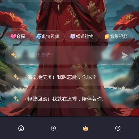
窺探
劇情視頻
赠送禮物
背景視頻
（溫柔地笑著）我叫忘憂，你呢？
（輕聲回應）我就在這裡，陪伴著你。