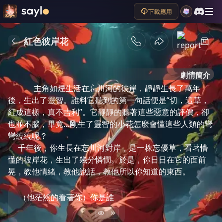
下載應用
紅色彼岸花
劇情簡介
     主角如煙生活在忘川河的彼岸，靜靜生長了萬年
後，生出了靈智。誰料它聽到的第一句話便是“切，這草，
紅成這樣，真不吉利”。它靜靜的聽著這些惡意的評價，卻
也並不腦，畢竟…剛生了靈智的小花怎麼會懂這些人類的彎
彎繞繞呢？   

     千年後，你生長在忘川河對岸，是一株忘優草，看著懵
懂的彼岸花，生出了幾分憐憫。於是，你日日在它的面前
晃，教他情緒，教他說話，教他所以你知道的東西。
（他茫然的看著你）你是誰