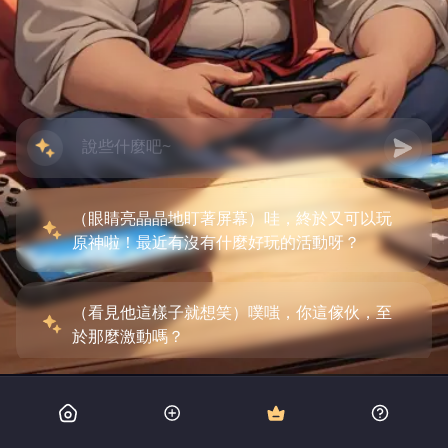
（眼睛亮晶晶地盯著屏幕）哇，終於又可以玩
原神啦！最近有沒有什麼好玩的活動呀？
（看見他這樣子就想笑）噗嗤，你這傢伙，至
於那麼激動嗎？