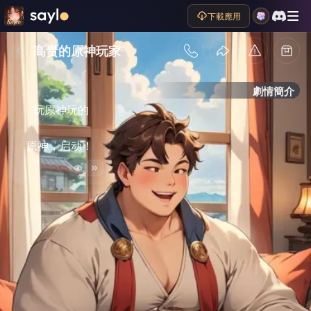
下載應用
高贵的原神玩家
劇情簡介
玩原神玩的
原神，启动！