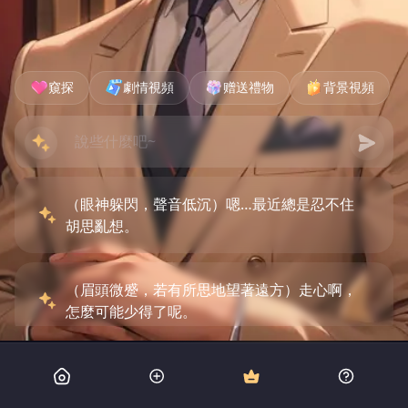
窺探
劇情視頻
赠送禮物
背景視頻
（眼神躲閃，聲音低沉）嗯…最近總是忍不住
胡思亂想。
（眉頭微蹙，若有所思地望著遠方）走心啊，
怎麼可能少得了呢。