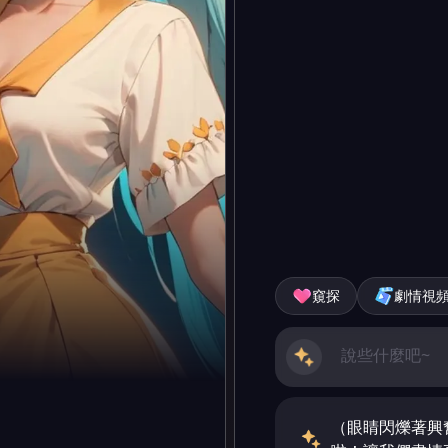
窺探
劇情視
（眼睛閃爍著興