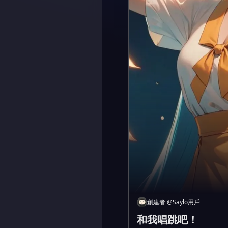
創建者
@
Saylo用戶
和我唱跳吧！