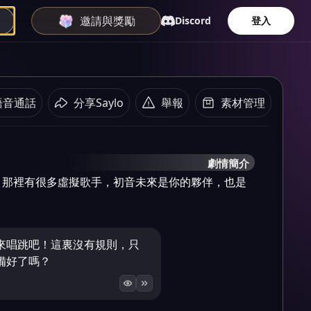
邀請與獎勵
Discord
登入
語音通話
分享Saylo
舉報
素材管理
劇情簡介
，那裡有很多虛擬歌手，初音未來是你的夥伴，也是
來唱跳吧！這裏沒有規則，只
備好了嗎？