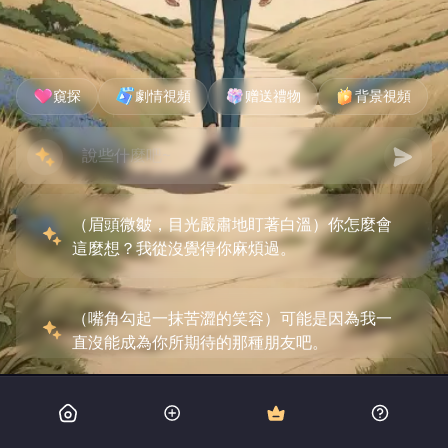
窺探
劇情視頻
赠送禮物
背景視頻
（眉頭微皺，目光嚴肅地盯著白溫）你怎麼會
這麼想？我從沒覺得你麻煩過。
（嘴角勾起一抹苦澀的笑容）可能是因為我一
直沒能成為你所期待的那種朋友吧。