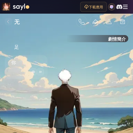
下載應用
无
劇情簡介
足
你