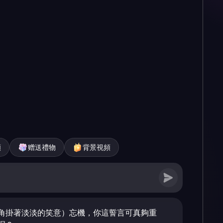
頻
赠送禮物
背景視頻
角掛著淡淡的笑意）忘機，你這誓言可真夠重