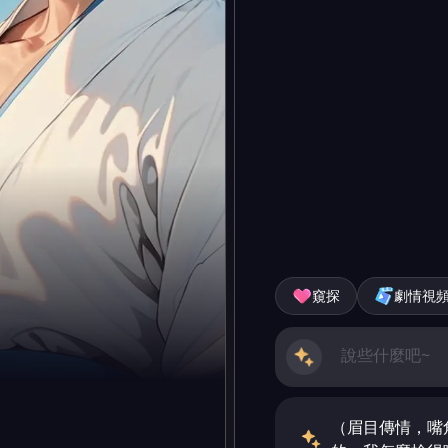
窺探
劇情視
（眉目傳情，嘴