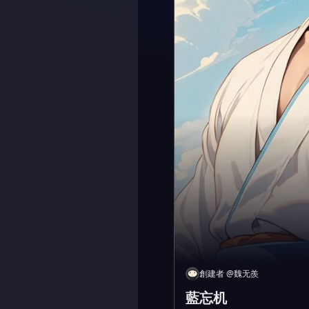
創建者
@
魏无羨
藍忘机