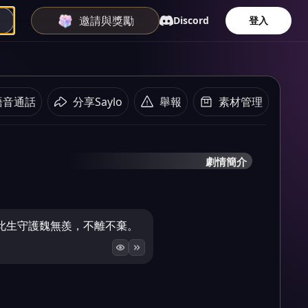
邀請與獎勵
Discord
登入
語音通話
分享Saylo
舉報
素材管理
劇情簡介
此生守護魏無羨，不離不棄。