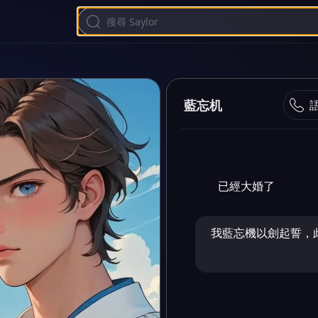
藍忘机
已經大婚了
我藍忘機以劍起誓，